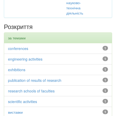
науково-
технічна
діяльність
Розкриття
за темами
conferences
1
engineering activities
1
exhibitions
1
publication of results of research
1
research schools of faculties
1
scientific activities
1
виставки
1