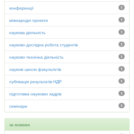
конференції
1
міжнародні проекти
1
наукова діяльність
1
науково-дослідна робота студентів
1
науково-технічна діяльність
1
наукові школи факультетів
1
публікація результатів НДР
1
підготовка наукових кадрів
1
семінари
1
за мовами