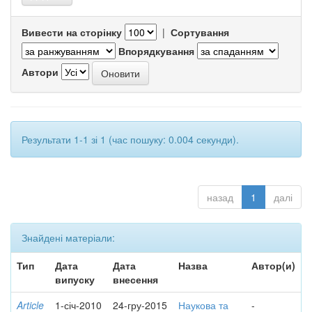
Вивести на сторінку
|
Сортування
Впорядкування
Автори
Результати 1-1 зі 1 (час пошуку: 0.004 секунди).
назад
1
далі
Знайдені матеріали:
Тип
Дата
Дата
Назва
Автор(и)
випуску
внесення
Article
1-січ-2010
24-гру-2015
Наукова та
-