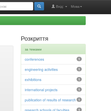
Вхід:
Мова
Розкриття
за темами
conferences
1
engineering activities
1
exhibitions
1
international projects
1
publication of results of research
1
research schools of faculties
1