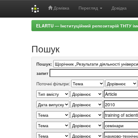
Домівка
Перегляд
Довідка
Skip
ELARTU — Інституційний репозитарій ТНТУ ім
navigation
Пошук
Пошук:
запит
Поточні фільтри: