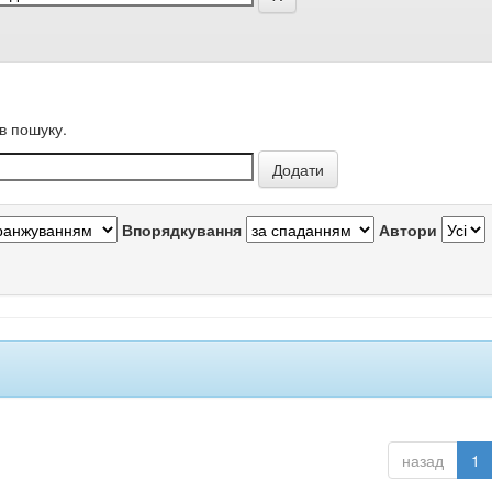
в пошуку.
Впорядкування
Автори
назад
1