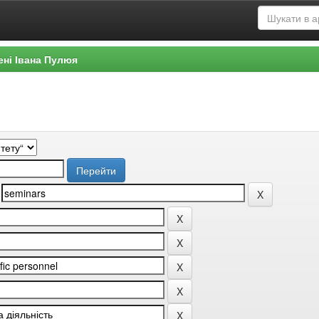
ені Івана Пулюя