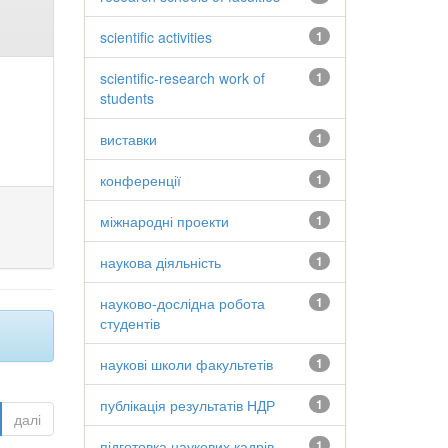
scientific activities
1
scientific-research work of
1
students
виставки
1
конференції
1
міжнародні проекти
1
наукова діяльність
1
науково-дослідна робота
1
студентів
наукові школи факультетів
1
публікація результатів НДР
1
далі
підготовка наукових кадрів
1