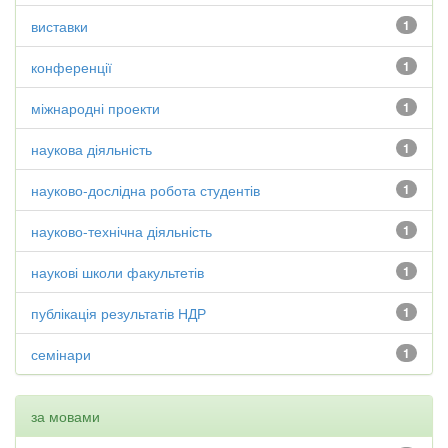
виставки
1
конференції
1
міжнародні проекти
1
наукова діяльність
1
науково-дослідна робота студентів
1
науково-технічна діяльність
1
наукові школи факультетів
1
публікація результатів НДР
1
семінари
1
за мовами