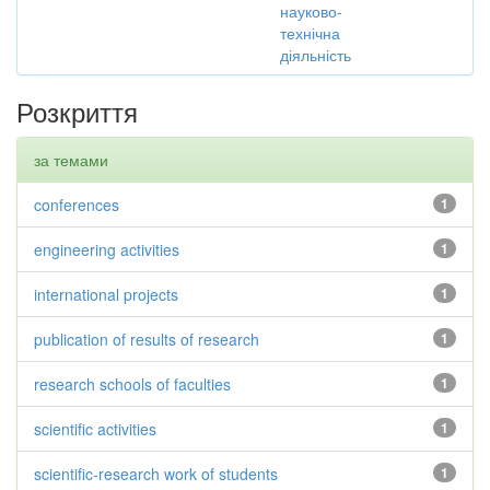
науково-
технічна
діяльність
Розкриття
за темами
conferences
1
engineering activities
1
international projects
1
publication of results of research
1
research schools of faculties
1
scientific activities
1
scientific-research work of students
1