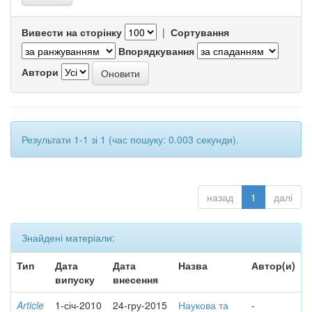
Вивести на сторінку
|
Сортування
Впорядкування
Автори
Результати 1-1 зі 1 (час пошуку: 0.003 секунди).
назад
1
далі
Знайдені матеріали:
Тип
Дата
Дата
Назва
Автор(и)
випуску
внесення
Article
1-січ-2010
24-гру-2015
Наукова та
-