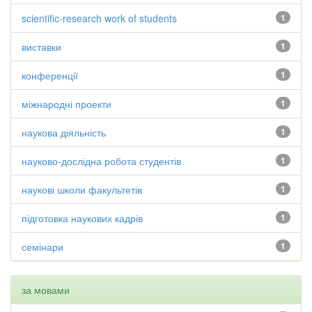
scientific-research work of students
1
виставки
1
конференції
1
міжнародні проекти
1
наукова діяльність
1
науково-дослідна робота студентів
1
наукові школи факультетів
1
підготовка наукових кадрів
1
семінари
1
за мовами