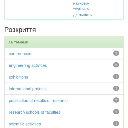
науково-
технічна
діяльність
Розкриття
за темами
conferences
1
engineering activities
1
exhibitions
1
international projects
1
publication of results of research
1
research schools of faculties
1
scientific activities
1