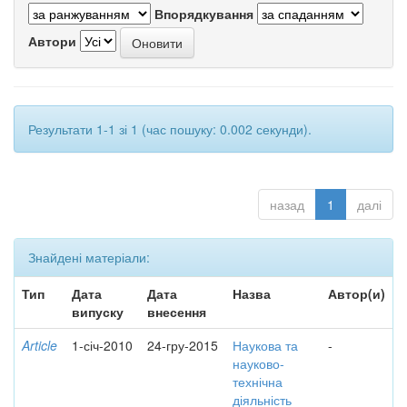
Впорядкування
Автори
Результати 1-1 зі 1 (час пошуку: 0.002 секунди).
назад
1
далі
Знайдені матеріали:
Тип
Дата
Дата
Назва
Автор(и)
випуску
внесення
Article
1-січ-2010
24-гру-2015
Наукова та
-
науково-
технічна
діяльність