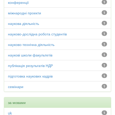
конференції
1
міжнародні проекти
1
наукова діяльність
1
науково-дослідна робота студентів
1
науково-технічна діяльність
1
наукові школи факультетів
1
публікація результатів НДР
1
підготовка наукових кадрів
1
семінари
1
за мовами
uk
1