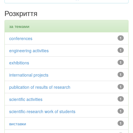
Розкриття
за темами
conferences
1
engineering activities
1
exhibitions
1
international projects
1
publication of results of research
1
scientific activities
1
scientific-research work of students
1
виставки
1