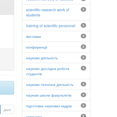
scientific-research work of
1
students
training of scientific personnel
1
виставки
1
конференції
1
наукова діяльність
1
науково-дослідна робота
1
студентів
науково-технічна діяльність
1
наукові школи факультетів
1
підготовка наукових кадрів
1
далі
семінари
1