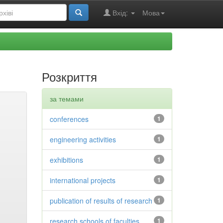
Вхід:
Мова
Розкриття
за темами
conferences
1
engineering activities
1
exhibitions
1
international projects
1
publication of results of research
1
research schools of faculties
1