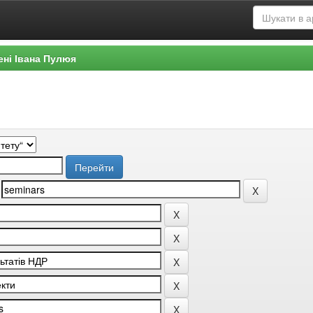
ені Івана Пулюя