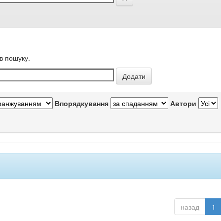
в пошуку.
Впорядкування
Автори
назад
1