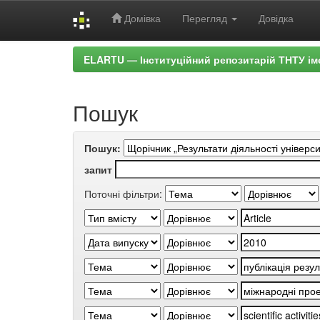
Домівка
Перегляд
Довідка
Skip
ELARTU — Інституційний репозитарій ТНТУ ім
navigation
Пошук
Пошук:
запит
Поточні фільтри: