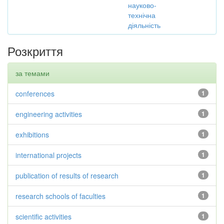
науково-
технічна
діяльність
Розкриття
за темами
conferences
1
engineering activities
1
exhibitions
1
international projects
1
publication of results of research
1
research schools of faculties
1
scientific activities
1