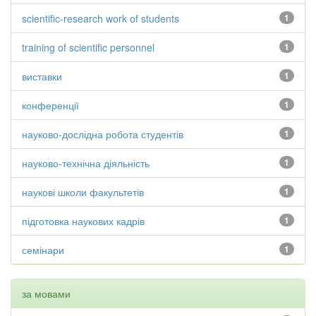
scientific-research work of students
1
training of scientific personnel
1
виставки
1
конференції
1
науково-дослідна робота студентів
1
науково-технічна діяльність
1
наукові школи факультетів
1
підготовка наукових кадрів
1
семінари
1
за мовами