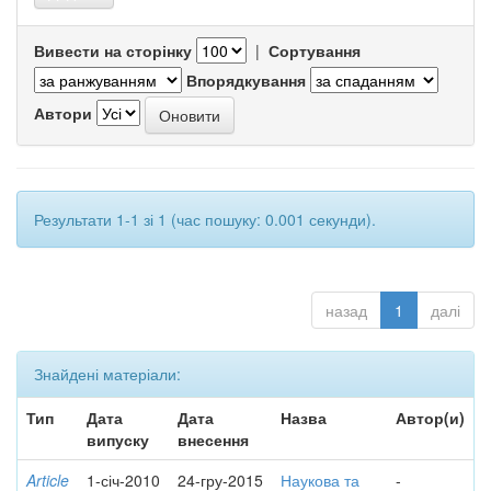
Вивести на сторінку
|
Сортування
Впорядкування
Автори
Результати 1-1 зі 1 (час пошуку: 0.001 секунди).
назад
1
далі
Знайдені матеріали:
Тип
Дата
Дата
Назва
Автор(и)
випуску
внесення
Article
1-січ-2010
24-гру-2015
Наукова та
-