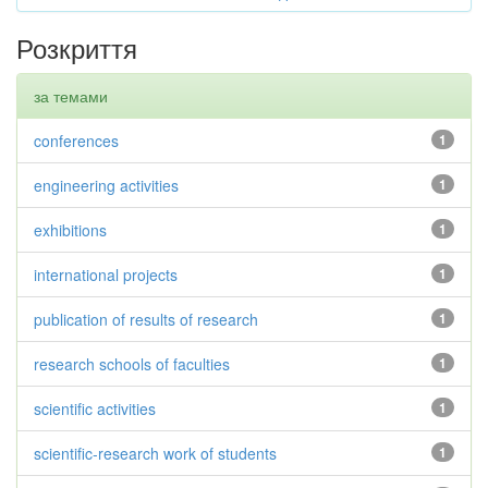
Розкриття
за темами
conferences
1
engineering activities
1
exhibitions
1
international projects
1
publication of results of research
1
research schools of faculties
1
scientific activities
1
scientific-research work of students
1