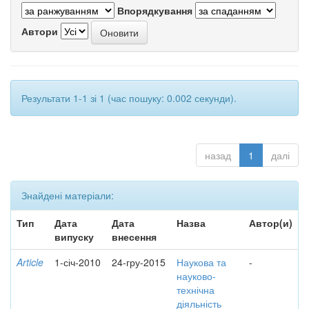
Впорядкування
Автори
Результати 1-1 зі 1 (час пошуку: 0.002 секунди).
назад
1
далі
Знайдені матеріали:
Тип
Дата
Дата
Назва
Автор(и)
випуску
внесення
Article
1-січ-2010
24-гру-2015
Наукова та
-
науково-
технічна
діяльність