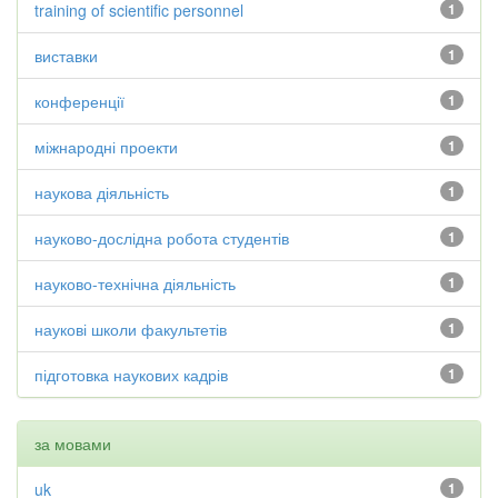
training of scientific personnel
1
виставки
1
конференції
1
міжнародні проекти
1
наукова діяльність
1
науково-дослідна робота студентів
1
науково-технічна діяльність
1
наукові школи факультетів
1
підготовка наукових кадрів
1
за мовами
uk
1