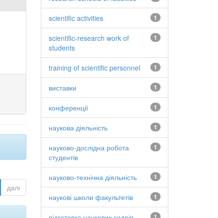
scientific activities
1
scientific-research work of
1
students
training of scientific personnel
1
виставки
1
конференції
1
наукова діяльність
1
науково-дослідна робота
1
студентів
науково-технічна діяльність
1
далі
наукові школи факультетів
1
підготовка наукових кадрів
1