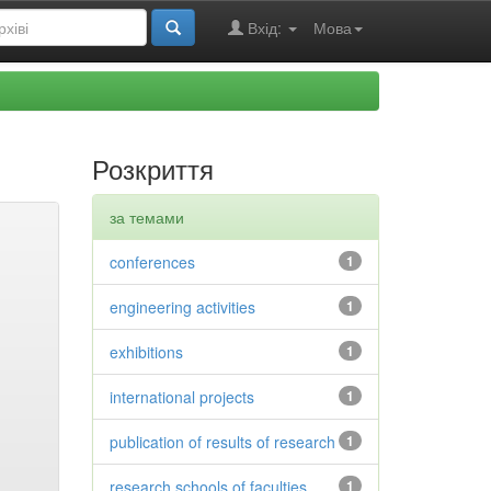
Вхід:
Мова
Розкриття
за темами
conferences
1
engineering activities
1
exhibitions
1
international projects
1
publication of results of research
1
research schools of faculties
1