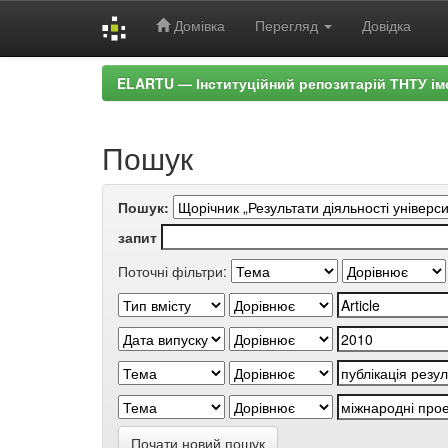
Домівка
Перегляд
Довідка
Skip
ELARTU — Інституційний репозитарій ТНТУ ім
navigation
Пошук
Пошук:
запит
Поточні фільтри:
Почати новий пошук