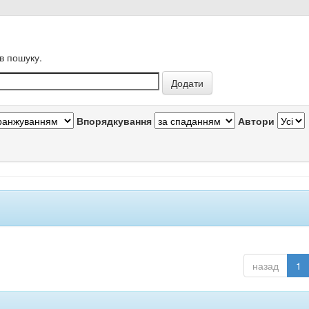
в пошуку.
Впорядкування
Автори
назад
1