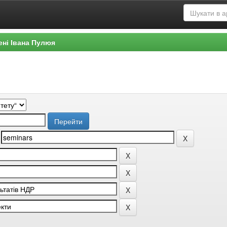
ені Івана Пулюя