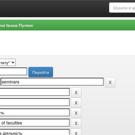
ені Івана Пулюя