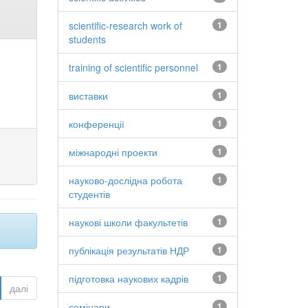
scientific-research work of
1
students
training of scientific personnel
1
виставки
1
конференції
1
міжнародні проекти
1
науково-дослідна робота
1
студентів
наукові школи факультетів
1
публікація результатів НДР
1
підготовка наукових кадрів
1
далі
семінари
1