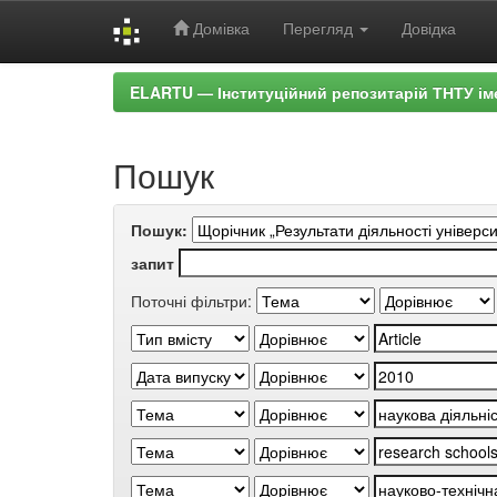
Домівка
Перегляд
Довідка
Skip
ELARTU — Інституційний репозитарій ТНТУ ім
navigation
Пошук
Пошук:
запит
Поточні фільтри: