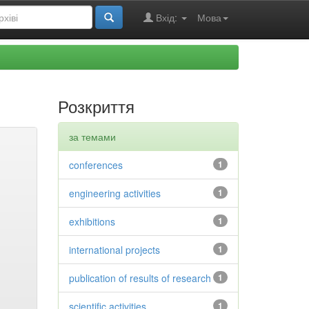
Вхід:
Мова
Розкриття
за темами
conferences
1
engineering activities
1
exhibitions
1
international projects
1
publication of results of research
1
scientific activities
1