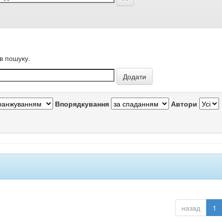
в пошуку.
Впорядкування
Автори
назад
1