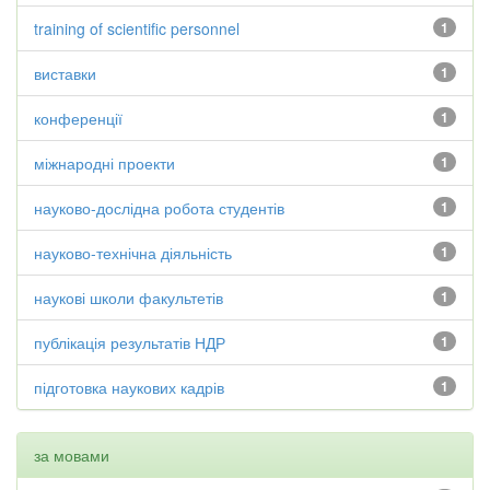
training of scientific personnel
1
виставки
1
конференції
1
міжнародні проекти
1
науково-дослідна робота студентів
1
науково-технічна діяльність
1
наукові школи факультетів
1
публікація результатів НДР
1
підготовка наукових кадрів
1
за мовами