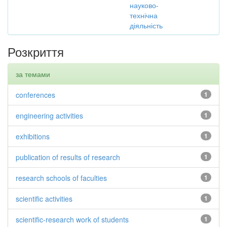
науково-
технічна
діяльність
Розкриття
за темами
conferences
1
engineering activities
1
exhibitions
1
publication of results of research
1
research schools of faculties
1
scientific activities
1
scientific-research work of students
1