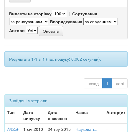
Вивести на сторінку
|
Сортування
Впорядкування
Автори
Результати 1-1 зі 1 (час пошуку: 0.002 секунди).
назад
1
далі
Знайдені матеріали:
Тип
Дата
Дата
Назва
Автор(и)
випуску
внесення
Article
1-січ-2010
24-гру-2015
Наукова та
-