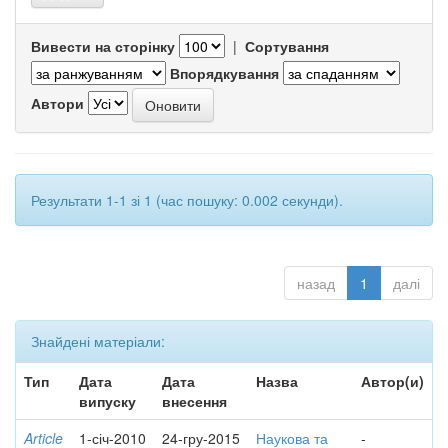
Вивести на сторінку
|
Сортування
Впорядкування
Автори
Результати 1-1 зі 1 (час пошуку: 0.002 секунди).
назад
1
далі
Знайдені матеріали:
Тип
Дата
Дата
Назва
Автор(и)
випуску
внесення
Article
1-січ-2010
24-гру-2015
Наукова та
-