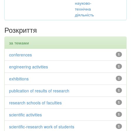
науково-
технічна
діяльність
Розкриття
за темами
conferences
1
engineering activities
1
exhibitions
1
publication of results of research
1
research schools of faculties
1
scientific activities
1
scientific-research work of students
1