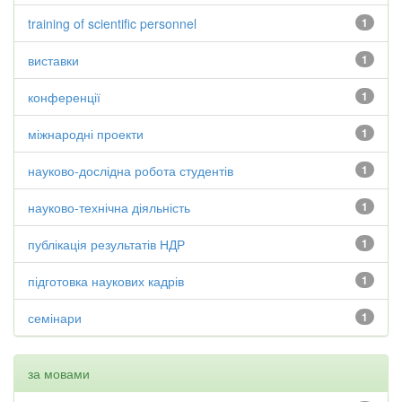
training of scientific personnel
1
виставки
1
конференції
1
міжнародні проекти
1
науково-дослідна робота студентів
1
науково-технічна діяльність
1
публікація результатів НДР
1
підготовка наукових кадрів
1
семінари
1
за мовами