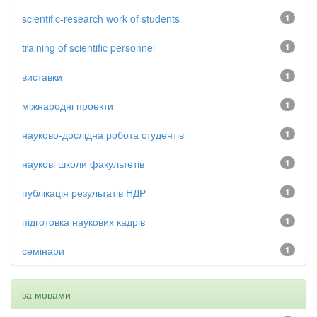
scientific-research work of students
1
training of scientific personnel
1
виставки
1
міжнародні проекти
1
науково-дослідна робота студентів
1
наукові школи факультетів
1
публікація результатів НДР
1
підготовка наукових кадрів
1
семінари
1
за мовами