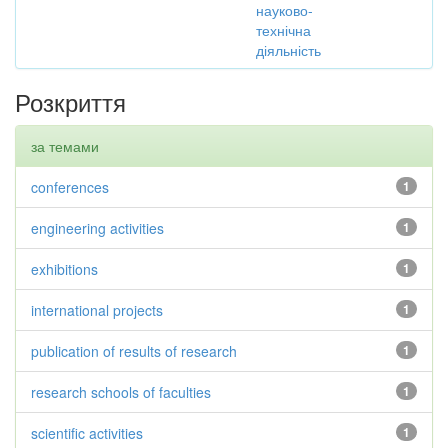
науково-
технічна
діяльність
Розкриття
за темами
conferences
1
engineering activities
1
exhibitions
1
international projects
1
publication of results of research
1
research schools of faculties
1
scientific activities
1