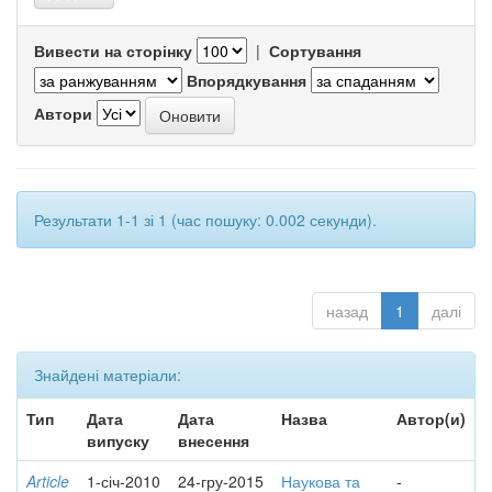
Вивести на сторінку
|
Сортування
Впорядкування
Автори
Результати 1-1 зі 1 (час пошуку: 0.002 секунди).
назад
1
далі
Знайдені матеріали:
Тип
Дата
Дата
Назва
Автор(и)
випуску
внесення
Article
1-січ-2010
24-гру-2015
Наукова та
-