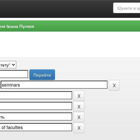
ені Івана Пулюя