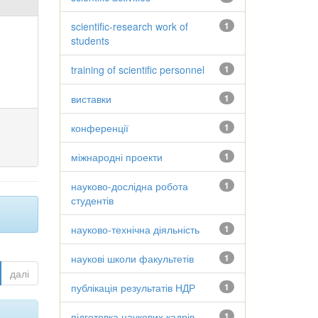
scientific-research work of
1
students
training of scientific personnel
1
виставки
1
конференції
1
міжнародні проекти
1
науково-дослідна робота
1
студентів
науково-технічна діяльність
1
наукові школи факультетів
1
далі
публікація результатів НДР
1
підготовка наукових кадрів
1