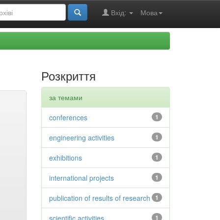
Вхід:
Мова
Розкриття
за темами
conferences
1
engineering activities
1
exhibitions
1
international projects
1
publication of results of research
1
scientific activities
1