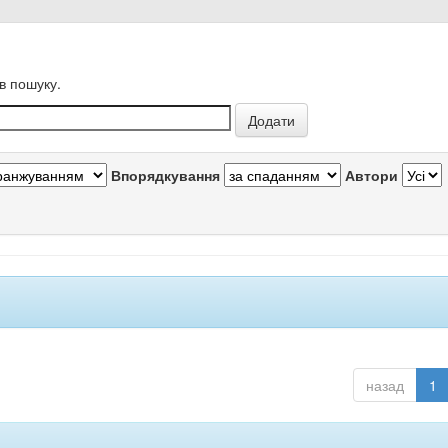
в пошуку.
Впорядкування
Автори
назад
1