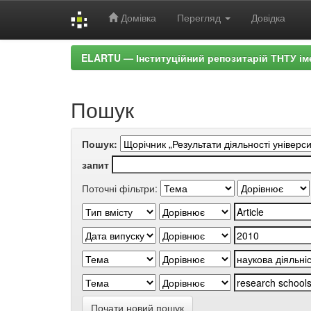
Домівка
Перегляд
Довідка
Skip
ELARTU — Інституційний репозитарій ТНТУ ім
navigation
Пошук
Пошук:
запит
Поточні фільтри:
Почати новий пошук