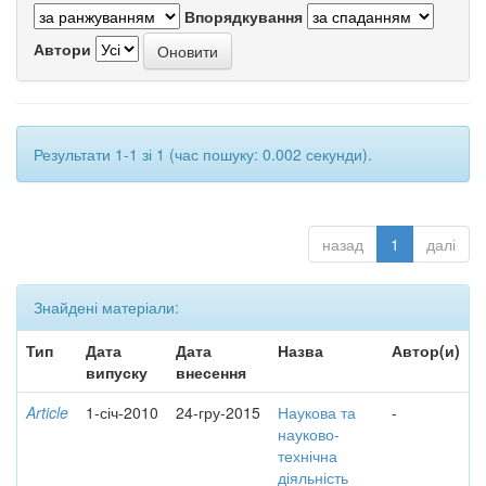
Впорядкування
Автори
Результати 1-1 зі 1 (час пошуку: 0.002 секунди).
назад
1
далі
Знайдені матеріали:
Тип
Дата
Дата
Назва
Автор(и)
випуску
внесення
Article
1-січ-2010
24-гру-2015
Наукова та
-
науково-
технічна
діяльність