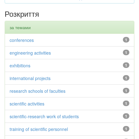
Розкриття
за темами
conferences
1
engineering activities
1
exhibitions
1
international projects
1
research schools of faculties
1
scientific activities
1
scientific-research work of students
1
training of scientific personnel
1