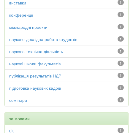
виставки
1
конференції
1
міжнародні проекти
1
науково-дослідна робота студентів
1
науково-технічна діяльність
1
наукові школи факультетів
1
публікація результатів НДР
1
підготовка наукових кадрів
1
семінари
1
за мовами
uk
1