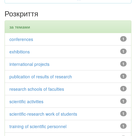
Розкриття
за темами
conferences
1
exhibitions
1
international projects
1
publication of results of research
1
research schools of faculties
1
scientific activities
1
scientific-research work of students
1
training of scientific personnel
1