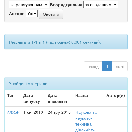
Впорядкування
Автори
Результати 1-1 зі 1 (час пошуку: 0.001 секунди).
назад
1
далі
Знайдені матеріали:
Тип
Дата
Дата
Назва
Автор(и)
випуску
внесення
Article
1-січ-2010
24-гру-2015
Наукова та
-
науково-
технічна
діяльність