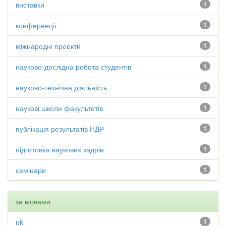
виставки
1
конференції
1
міжнародні проекти
1
науково-дослідна робота студентів
1
науково-технічна діяльність
1
наукові школи факультетів
1
публікація результатів НДР
1
підготовка наукових кадрів
1
семінари
1
за мовами
uk
1