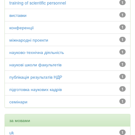
training of scientific personnel
1
виставки
1
конференції
1
міжнародні проекти
1
науково-технічна діяльність
1
наукові школи факультетів
1
публікація результатів НДР
1
підготовка наукових кадрів
1
семінари
1
за мовами
uk
1