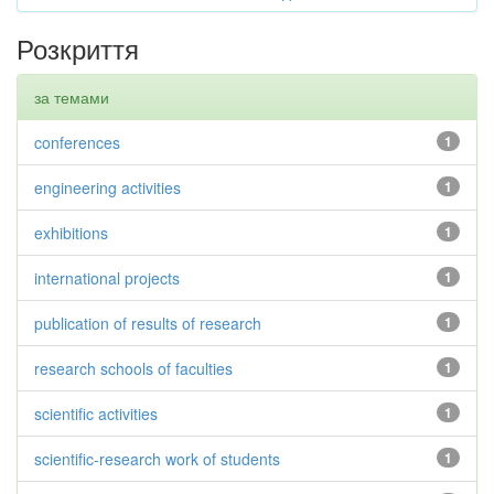
Розкриття
за темами
conferences
1
engineering activities
1
exhibitions
1
international projects
1
publication of results of research
1
research schools of faculties
1
scientific activities
1
scientific-research work of students
1