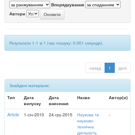
Впорядкування
Автори
Результати 1-1 зі 1 (час пошуку: 0.001 секунди).
назад
1
далі
Знайдені матеріали:
Тип
Дата
Дата
Назва
Автор(и)
випуску
внесення
Article
1-січ-2010
24-гру-2015
Наукова та
-
науково-
технічна
діяльність