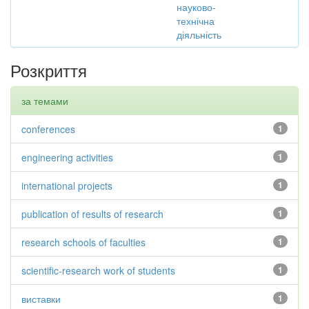
науково-
технічна
діяльність
Розкриття
за темами
conferences
1
engineering activities
1
international projects
1
publication of results of research
1
research schools of faculties
1
scientific-research work of students
1
виставки
1