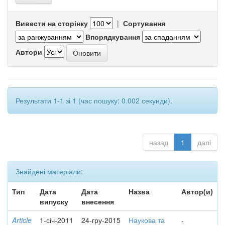
Вивести на сторінку
|
Сортування
Впорядкування
Автори
Результати 1-1 зі 1 (час пошуку: 0.002 секунди).
назад
1
далі
Знайдені матеріали:
Тип
Дата
Дата
Назва
Автор(и)
випуску
внесення
Article
1-січ-2011
24-гру-2015
Наукова та
-