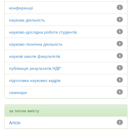
конференції
1
наукова діяльність
1
науково-дослідна робота студентів
1
науково-технічна діяльність
1
наукові школи факультетів
1
публікація результатів НДР
1
підготовка наукових кадрів
1
семінари
1
за типом вмісту
Article
1