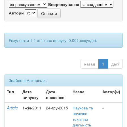
Впорядкування
Автори
Результати 1-1 зі 1 (час пошуку: 0.001 секунди).
назад
1
далі
Знайдені матеріали:
Тип
Дата
Дата
Назва
Автор(и)
випуску
внесення
Article
1-січ-2011
24-гру-2015
Наукова та
-
науково-
технічна
діяльність