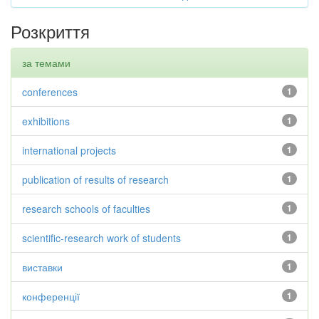
Розкриття
за темами
conferences
1
exhibitions
1
international projects
1
publication of results of research
1
research schools of faculties
1
scientific-research work of students
1
виставки
1
конференції
1