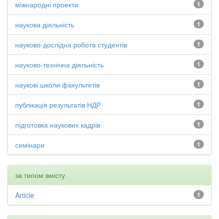
міжнародні проекти
1
наукова діяльність
1
науково-дослідна робота студентів
1
науково-технічна діяльність
1
наукові школи факультетів
1
публікація результатів НДР
1
підготовка наукових кадрів
1
семінари
1
за типом вмісту
Article
1