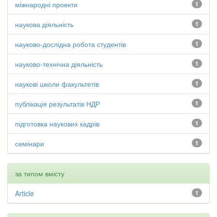
міжнародні проекти
1
наукова діяльність
1
науково-дослідна робота студентів
1
науково-технічна діяльність
1
наукові школи факультетів
1
публікація результатів НДР
1
підготовка наукових кадрів
1
семінари
1
за типом вмісту
Article
1