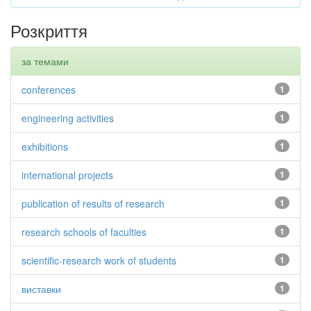
Розкриття
за темами
conferences
1
engineering activities
1
exhibitions
1
international projects
1
publication of results of research
1
research schools of faculties
1
scientific-research work of students
1
виставки
1