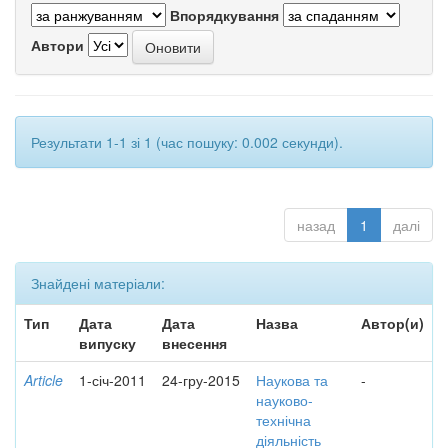
Впорядкування
Автори
Результати 1-1 зі 1 (час пошуку: 0.002 секунди).
назад
1
далі
Знайдені матеріали:
Тип
Дата
Дата
Назва
Автор(и)
випуску
внесення
Article
1-січ-2011
24-гру-2015
Наукова та
-
науково-
технічна
діяльність