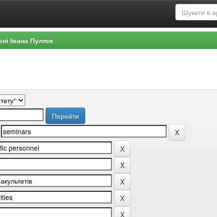
ені Івана Пулюя