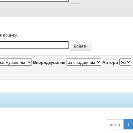
в пошуку.
Впорядкування
Автори
назад
1