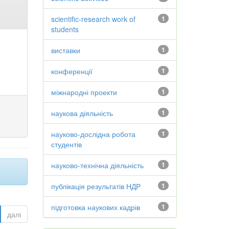
scientific-research work of
1
students
виставки
1
конференції
1
міжнародні проекти
1
наукова діяльність
1
науково-дослідна робота
1
студентів
науково-технічна діяльність
1
публікація результатів НДР
1
підготовка наукових кадрів
1
далі