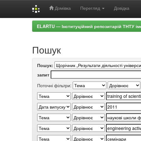
Домівка
Перегляд
Довідка
Skip
ELARTU — Інституційний репозитарій ТНТУ ім
navigation
Пошук
Пошук:
запит
Поточні фільтри: