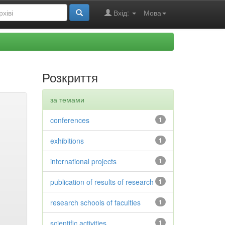
Вхід:
Мова
Розкриття
за темами
conferences
1
exhibitions
1
international projects
1
publication of results of research
1
research schools of faculties
1
scientific activities
1