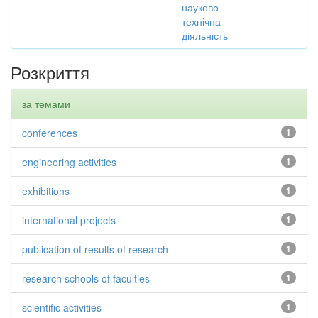
науково-
технічна
діяльність
Розкриття
за темами
conferences
1
engineering activities
1
exhibitions
1
international projects
1
publication of results of research
1
research schools of faculties
1
scientific activities
1