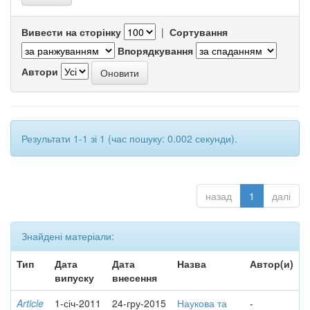
Вивести на сторінку
|
Сортування
Впорядкування
Автори
Результати 1-1 зі 1 (час пошуку: 0.002 секунди).
назад
1
далі
Знайдені матеріали:
Тип
Дата
Дата
Назва
Автор(и)
випуску
внесення
Article
1-січ-2011
24-гру-2015
Наукова та
-