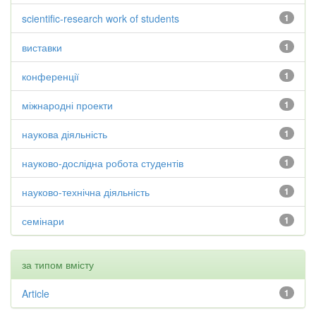
scientific-research work of students
1
виставки
1
конференції
1
міжнародні проекти
1
наукова діяльність
1
науково-дослідна робота студентів
1
науково-технічна діяльність
1
семінари
1
за типом вмісту
Article
1