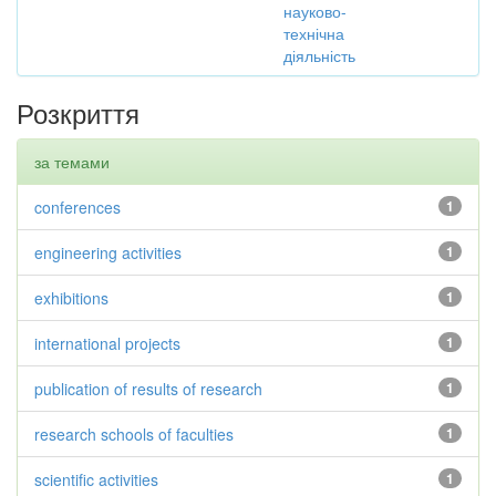
науково-
технічна
діяльність
Розкриття
за темами
conferences
1
engineering activities
1
exhibitions
1
international projects
1
publication of results of research
1
research schools of faculties
1
scientific activities
1