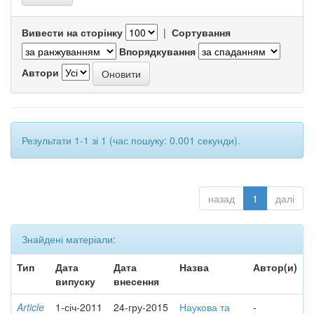
Вивести на сторінку
|
Сортування
Впорядкування
Автори
Результати 1-1 зі 1 (час пошуку: 0.001 секунди).
назад
1
далі
Знайдені матеріали:
Тип
Дата
Дата
Назва
Автор(и)
випуску
внесення
Article
1-січ-2011
24-гру-2015
Наукова та
-