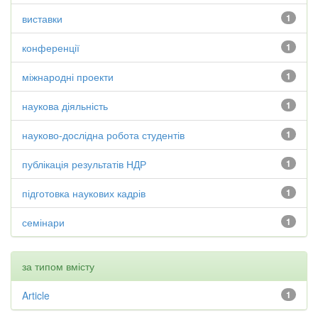
виставки
1
конференції
1
міжнародні проекти
1
наукова діяльність
1
науково-дослідна робота студентів
1
публікація результатів НДР
1
підготовка наукових кадрів
1
семінари
1
за типом вмісту
Article
1