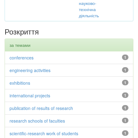
науково-
технічна
діяльність
Розкриття
за темами
conferences
1
engineering activities
1
exhibitions
1
international projects
1
publication of results of research
1
research schools of faculties
1
scientific-research work of students
1