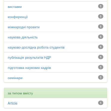
виставки
1
конференції
1
міжнародні проекти
1
наукова діяльність
1
науково-дослідна робота студентів
1
публікація результатів НДР
1
підготовка наукових кадрів
1
семінари
1
за типом вмісту
Article
1