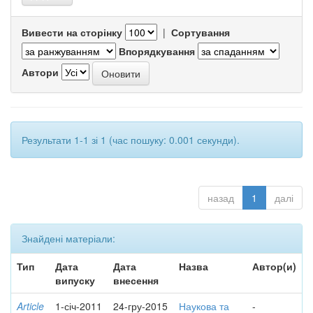
Вивести на сторінку
|
Сортування
Впорядкування
Автори
Результати 1-1 зі 1 (час пошуку: 0.001 секунди).
назад
1
далі
Знайдені матеріали:
Тип
Дата
Дата
Назва
Автор(и)
випуску
внесення
Article
1-січ-2011
24-гру-2015
Наукова та
-