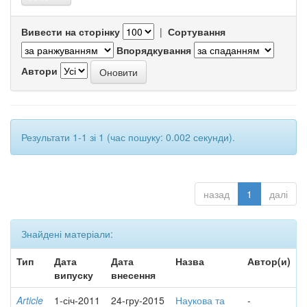
Вивести на сторінку
|
Сортування
Впорядкування
Автори
Результати 1-1 зі 1 (час пошуку: 0.002 секунди).
назад
1
далі
Знайдені матеріали:
Тип
Дата
Дата
Назва
Автор(и)
випуску
внесення
Article
1-січ-2011
24-гру-2015
Наукова та
-