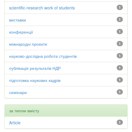
scientific-research work of students
1
виставки
1
конференції
1
міжнародні проекти
1
науково-дослідна робота студентів
1
публікація результатів НДР
1
підготовка наукових кадрів
1
семінари
1
за типом вмісту
Article
1