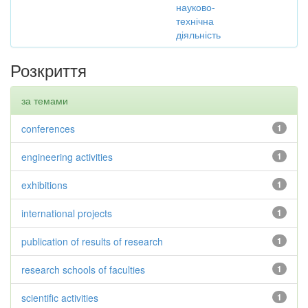
науково-
технічна
діяльність
Розкриття
за темами
conferences
1
engineering activities
1
exhibitions
1
international projects
1
publication of results of research
1
research schools of faculties
1
scientific activities
1