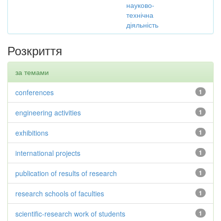
науково-
технічна
діяльність
Розкриття
за темами
conferences
1
engineering activities
1
exhibitions
1
international projects
1
publication of results of research
1
research schools of faculties
1
scientific-research work of students
1