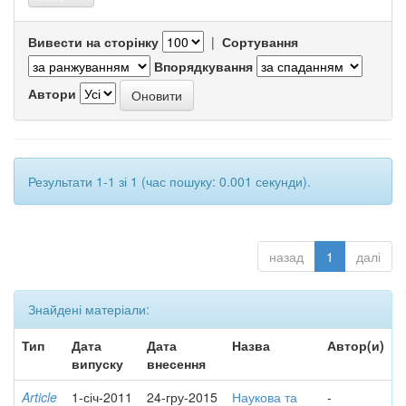
Вивести на сторінку
|
Сортування
Впорядкування
Автори
Результати 1-1 зі 1 (час пошуку: 0.001 секунди).
назад
1
далі
Знайдені матеріали:
Тип
Дата
Дата
Назва
Автор(и)
випуску
внесення
Article
1-січ-2011
24-гру-2015
Наукова та
-