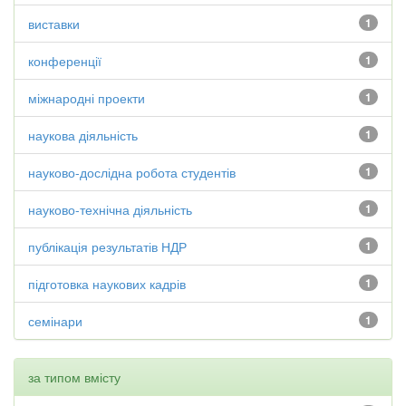
виставки
1
конференції
1
міжнародні проекти
1
наукова діяльність
1
науково-дослідна робота студентів
1
науково-технічна діяльність
1
публікація результатів НДР
1
підготовка наукових кадрів
1
семінари
1
за типом вмісту