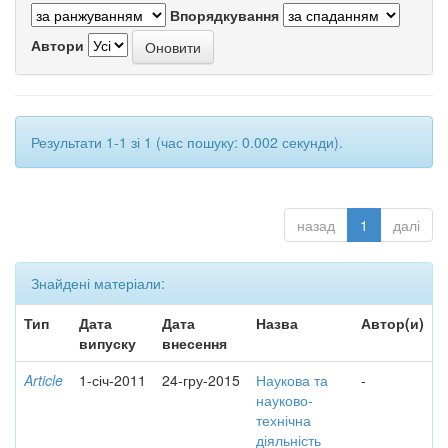
Впорядкування
Автори
Результати 1-1 зі 1 (час пошуку: 0.002 секунди).
назад
1
далі
Знайдені матеріали:
Тип
Дата
Дата
Назва
Автор(и)
випуску
внесення
Article
1-січ-2011
24-гру-2015
Наукова та
-
науково-
технічна
діяльність