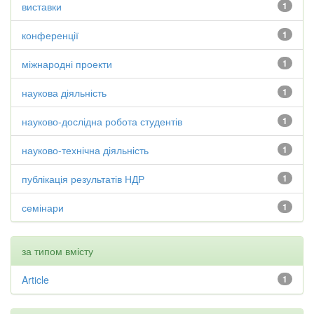
виставки
1
конференції
1
міжнародні проекти
1
наукова діяльність
1
науково-дослідна робота студентів
1
науково-технічна діяльність
1
публікація результатів НДР
1
семінари
1
за типом вмісту
Article
1