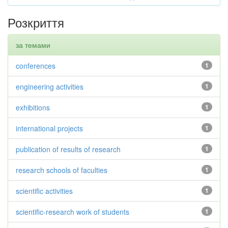
Розкриття
за темами
conferences
1
engineering activities
1
exhibitions
1
international projects
1
publication of results of research
1
research schools of faculties
1
scientific activities
1
scientific-research work of students
1