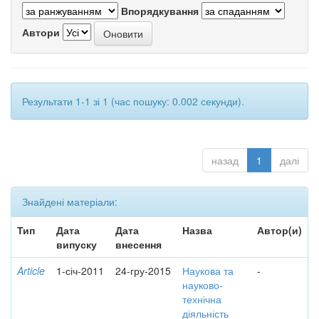
Впорядкування
Автори
Результати 1-1 зі 1 (час пошуку: 0.002 секунди).
назад
1
далі
Знайдені матеріали:
Тип
Дата
Дата
Назва
Автор(и)
випуску
внесення
Article
1-січ-2011
24-гру-2015
Наукова та
-
науково-
технічна
діяльність