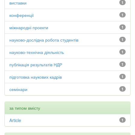
виставки
1
конференції
1
міжнародні проекти
1
науково-дослідна робота студентів
1
науково-технічна діяльність
1
публікація результатів НДР
1
підготовка наукових кадрів
1
семінари
1
за типом вмісту
Article
1