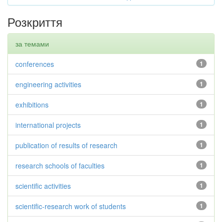
Розкриття
за темами
conferences
1
engineering activities
1
exhibitions
1
international projects
1
publication of results of research
1
research schools of faculties
1
scientific activities
1
scientific-research work of students
1