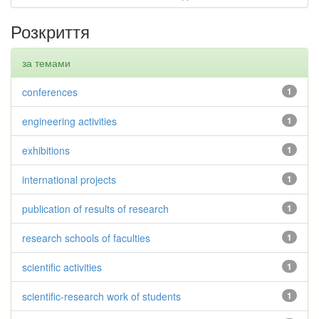
Розкриття
за темами
conferences
1
engineering activities
1
exhibitions
1
international projects
1
publication of results of research
1
research schools of faculties
1
scientific activities
1
scientific-research work of students
1