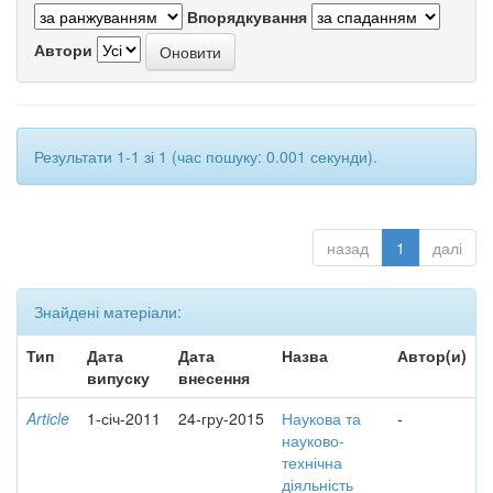
Впорядкування
Автори
Результати 1-1 зі 1 (час пошуку: 0.001 секунди).
назад
1
далі
Знайдені матеріали:
Тип
Дата
Дата
Назва
Автор(и)
випуску
внесення
Article
1-січ-2011
24-гру-2015
Наукова та
-
науково-
технічна
діяльність