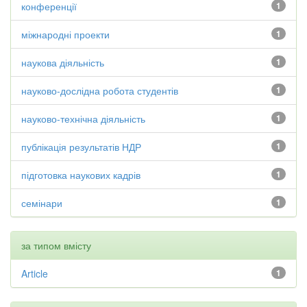
конференції
1
міжнародні проекти
1
наукова діяльність
1
науково-дослідна робота студентів
1
науково-технічна діяльність
1
публікація результатів НДР
1
підготовка наукових кадрів
1
семінари
1
за типом вмісту
Article
1