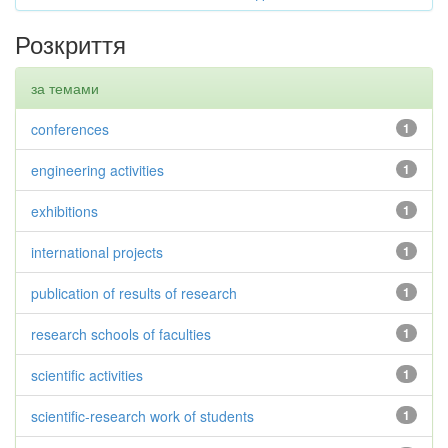
Розкриття
за темами
conferences
1
engineering activities
1
exhibitions
1
international projects
1
publication of results of research
1
research schools of faculties
1
scientific activities
1
scientific-research work of students
1