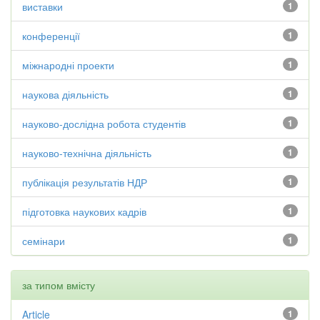
виставки
1
конференції
1
міжнародні проекти
1
наукова діяльність
1
науково-дослідна робота студентів
1
науково-технічна діяльність
1
публікація результатів НДР
1
підготовка наукових кадрів
1
семінари
1
за типом вмісту
Article
1