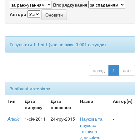
Впорядкування
Автори
Результати 1-1 зі 1 (час пошуку: 0.001 секунди).
назад
1
далі
Знайдені матеріали:
Тип
Дата
Дата
Назва
Автор(и)
випуску
внесення
Article
1-січ-2011
24-гру-2015
Наукова та
-
науково-
технічна
діяльність