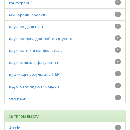
конференції
1
міжнародні проекти
1
наукова діяльність
1
науково-дослідна робота студентів
1
науково-технічна діяльність
1
наукові школи факультетів
1
публікація результатів НДР
1
підготовка наукових кадрів
1
семінари
1
за типом вмісту
Article
1