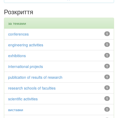
Розкриття
за темами
conferences
1
engineering activities
1
exhibitions
1
international projects
1
publication of results of research
1
research schools of faculties
1
scientific activities
1
виставки
1