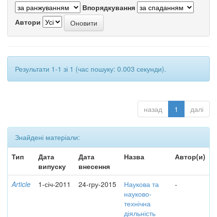
Впорядкування
Автори
Результати 1-1 зі 1 (час пошуку: 0.003 секунди).
назад
1
далі
Знайдені матеріали:
Тип
Дата
Дата
Назва
Автор(и)
випуску
внесення
Article
1-січ-2011
24-гру-2015
Наукова та
-
науково-
технічна
діяльність