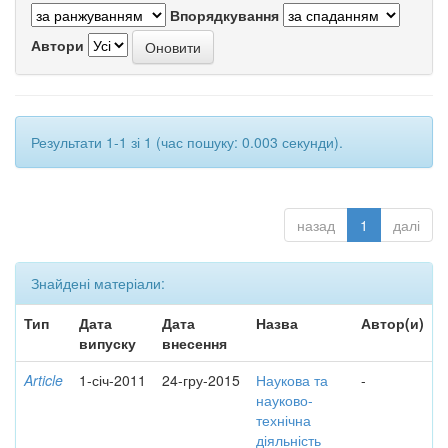
Впорядкування
Автори
Результати 1-1 зі 1 (час пошуку: 0.003 секунди).
назад
1
далі
Знайдені матеріали:
Тип
Дата
Дата
Назва
Автор(и)
випуску
внесення
Article
1-січ-2011
24-гру-2015
Наукова та
-
науково-
технічна
діяльність