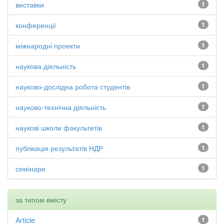
виставки
1
конференції
1
міжнародні проекти
1
наукова діяльність
1
науково-дослідна робота студентів
1
науково-технічна діяльність
1
наукові школи факультетів
1
публікація результатів НДР
1
семінари
1
за типом вмісту
Article
1