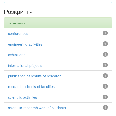
Розкриття
за темами
conferences
1
engineering activities
1
exhibitions
1
international projects
1
publication of results of research
1
research schools of faculties
1
scientific activities
1
scientific-research work of students
1