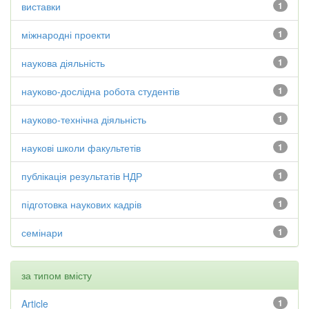
виставки
1
міжнародні проекти
1
наукова діяльність
1
науково-дослідна робота студентів
1
науково-технічна діяльність
1
наукові школи факультетів
1
публікація результатів НДР
1
підготовка наукових кадрів
1
семінари
1
за типом вмісту
Article
1