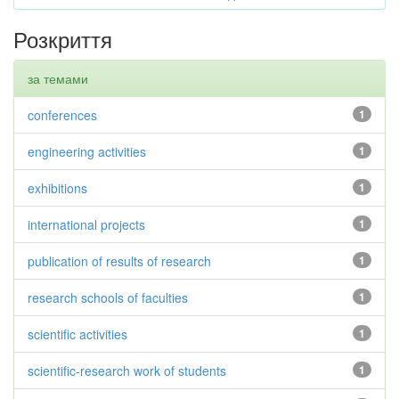
Розкриття
за темами
conferences
1
engineering activities
1
exhibitions
1
international projects
1
publication of results of research
1
research schools of faculties
1
scientific activities
1
scientific-research work of students
1