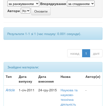
Впорядкування
Автори
Результати 1-1 зі 1 (час пошуку: 0.001 секунди).
назад
1
далі
Знайдені матеріали:
Тип
Дата
Дата
Назва
Автор(и)
випуску
внесення
Article
1-січ-2011
24-гру-2015
Наукова та
-
науково-
технічна
діяльність