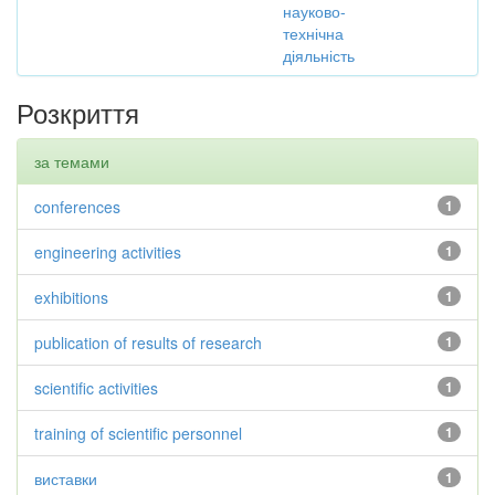
науково-
технічна
діяльність
Розкриття
за темами
conferences
1
engineering activities
1
exhibitions
1
publication of results of research
1
scientific activities
1
training of scientific personnel
1
виставки
1