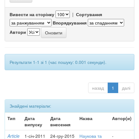
Вивести на сторінку
|
Сортування
Впорядкування
Автори
Результати 1-1 зі 1 (час пошуку: 0.001 секунди).
назад
1
далі
Знайдені матеріали:
Тип
Дата
Дата
Назва
Автор(и)
випуску
внесення
Article
1-січ-2011
24-гру-2015
Наукова та
-