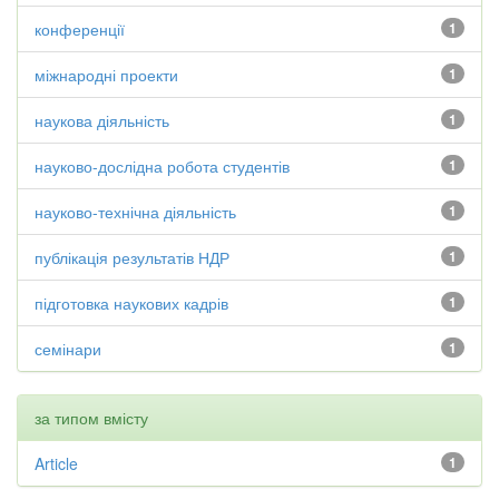
конференції
1
міжнародні проекти
1
наукова діяльність
1
науково-дослідна робота студентів
1
науково-технічна діяльність
1
публікація результатів НДР
1
підготовка наукових кадрів
1
семінари
1
за типом вмісту
Article
1