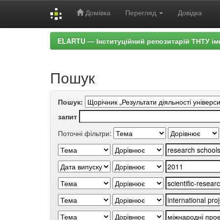
Домівка
Перегляд
Довідка
Skip
ELARTU — Інституційний репозитарій ТНТУ ім
navigation
Пошук
Пошук:
запит
Поточні фільтри: