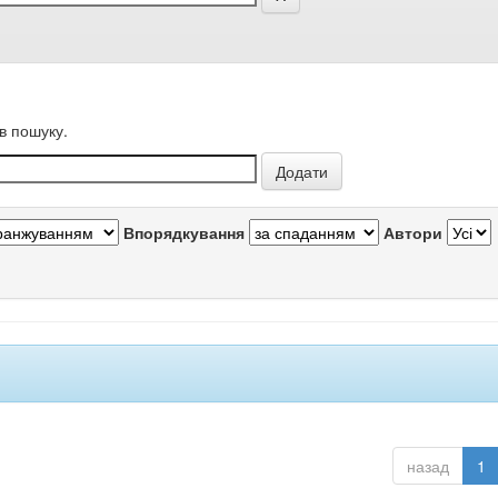
в пошуку.
Впорядкування
Автори
назад
1