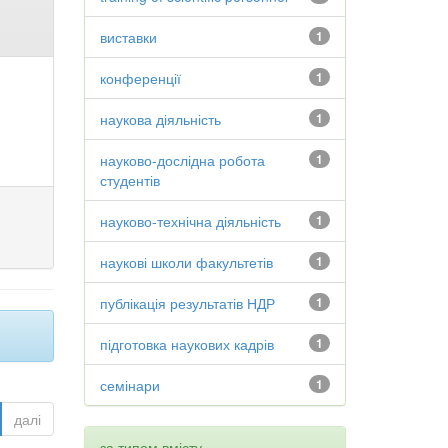
виставки
1
конференції
1
наукова діяльність
1
науково-дослідна робота
1
студентів
науково-технічна діяльність
1
наукові школи факультетів
1
публікація результатів НДР
1
підготовка наукових кадрів
1
семінари
1
далі
за типом вмісту