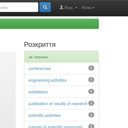
Вхід:
Мова
Розкриття
за темами
conferences
1
engineering activities
1
exhibitions
1
publication of results of research
1
scientific activities
1
training of scientific personnel
1