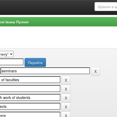
ені Івана Пулюя