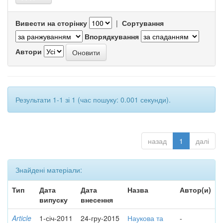
Вивести на сторінку
|
Сортування
Впорядкування
Автори
Результати 1-1 зі 1 (час пошуку: 0.001 секунди).
назад
1
далі
Знайдені матеріали:
Тип
Дата
Дата
Назва
Автор(и)
випуску
внесення
Article
1-січ-2011
24-гру-2015
Наукова та
-