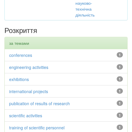
науково-
технічна
діяльність
Розкриття
за темами
conferences
1
engineering activities
1
exhibitions
1
international projects
1
publication of results of research
1
scientific activities
1
training of scientific personnel
1