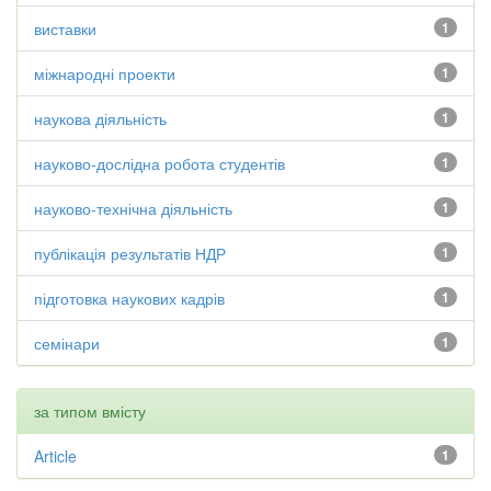
виставки
1
міжнародні проекти
1
наукова діяльність
1
науково-дослідна робота студентів
1
науково-технічна діяльність
1
публікація результатів НДР
1
підготовка наукових кадрів
1
семінари
1
за типом вмісту
Article
1