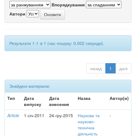
Впорядкування
Автори
Результати 1-1 зі 1 (час пошуку: 0.002 секунди).
назад
1
далі
Знайдені матеріали:
Тип
Дата
Дата
Назва
Автор(и)
випуску
внесення
Article
1-січ-2011
24-гру-2015
Наукова та
-
науково-
технічна
діяльність