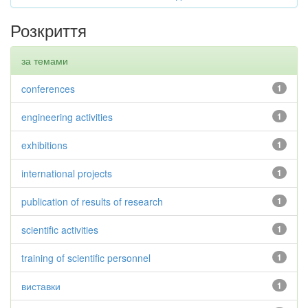
Розкриття
за темами
conferences
1
engineering activities
1
exhibitions
1
international projects
1
publication of results of research
1
scientific activities
1
training of scientific personnel
1
виставки
1