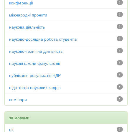
конференції
1
міжнародні проекти
1
наукова діяльність
1
науково-дослідна робота студентів
1
науково-технічна діяльність
1
наукові школи факультетів
1
публікація результатів НДР
1
підготовка наукових кадрів
1
семінари
1
за мовами
uk
1