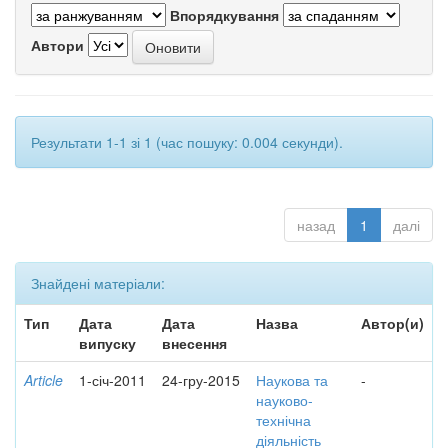
Впорядкування
Автори
Результати 1-1 зі 1 (час пошуку: 0.004 секунди).
назад
1
далі
Знайдені матеріали:
Тип
Дата
Дата
Назва
Автор(и)
випуску
внесення
Article
1-січ-2011
24-гру-2015
Наукова та
-
науково-
технічна
діяльність