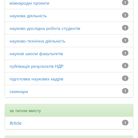
міжнародні проекти
1
наукова діяльність
1
науково-дослідна робота студентів
1
науково-технічна діяльність
1
наукові школи факультетів
1
публікація результатів НДР
1
підготовка наукових кадрів
1
семінари
1
за типом вмісту
Article
1