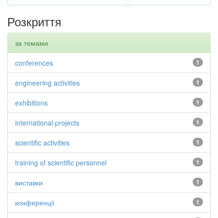
Розкриття
за темами
conferences
1
engineering activities
1
exhibitions
1
international projects
1
scientific activities
1
training of scientific personnel
1
виставки
1
конференції
1