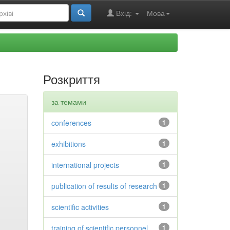
Вхід:
Мова
Розкриття
за темами
conferences
1
exhibitions
1
international projects
1
publication of results of research
1
scientific activities
1
training of scientific personnel
1