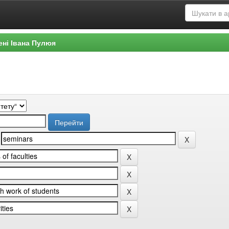
ені Івана Пулюя