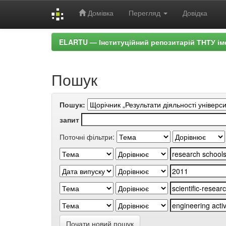
Домівка
Перегляд
Довідка
Skip
ELARTU — Інституційний репозитарій ТНТУ ім
navigation
Пошук
Пошук:
запит
Поточні фільтри:
Почати новий пошук