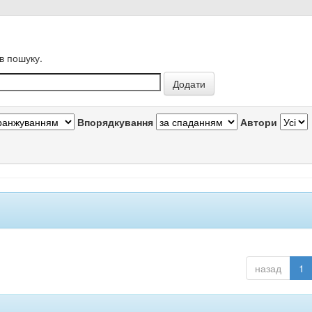
в пошуку.
Впорядкування
Автори
назад
1