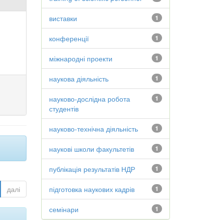
виставки
1
конференції
1
міжнародні проекти
1
наукова діяльність
1
науково-дослідна робота
1
студентів
науково-технічна діяльність
1
наукові школи факультетів
1
публікація результатів НДР
1
далі
підготовка наукових кадрів
1
семінари
1