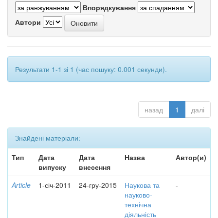
Впорядкування
Автори
Результати 1-1 зі 1 (час пошуку: 0.001 секунди).
назад
1
далі
Знайдені матеріали:
Тип
Дата
Дата
Назва
Автор(и)
випуску
внесення
Article
1-січ-2011
24-гру-2015
Наукова та
-
науково-
технічна
діяльність