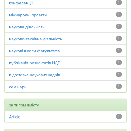
конференції
1
міжнародні проекти
1
наукова діяльність
1
науково-технічна діяльність
1
наукові школи факультетів
1
публікація результатів НДР
1
підготовка наукових кадрів
1
семінари
1
за типом вмісту
Article
1