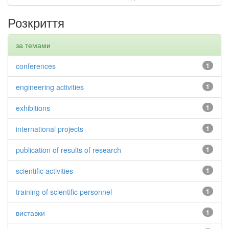
Розкриття
за темами
conferences
1
engineering activities
1
exhibitions
1
international projects
1
publication of results of research
1
scientific activities
1
training of scientific personnel
1
виставки
1