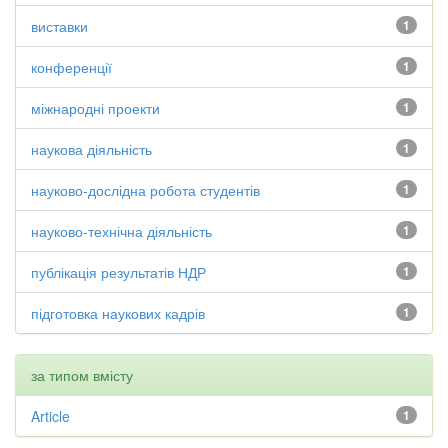
виставки
1
конференції
1
міжнародні проекти
1
наукова діяльність
1
науково-дослідна робота студентів
1
науково-технічна діяльність
1
публікація результатів НДР
1
підготовка наукових кадрів
1
за типом вмісту
Article
1