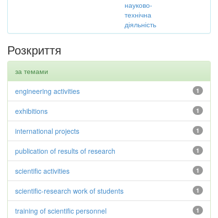
науково-
технічна
діяльність
Розкриття
за темами
engineering activities
1
exhibitions
1
international projects
1
publication of results of research
1
scientific activities
1
scientific-research work of students
1
training of scientific personnel
1