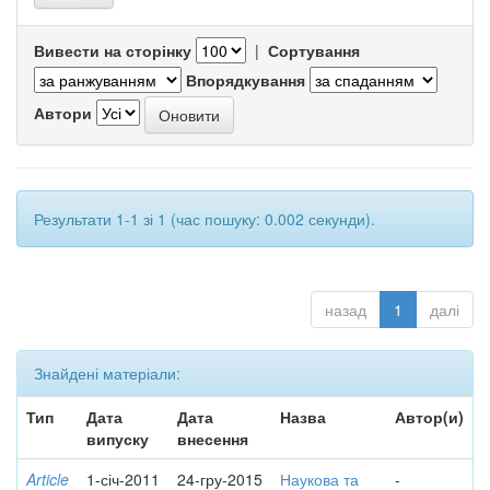
Вивести на сторінку
|
Сортування
Впорядкування
Автори
Результати 1-1 зі 1 (час пошуку: 0.002 секунди).
назад
1
далі
Знайдені матеріали:
Тип
Дата
Дата
Назва
Автор(и)
випуску
внесення
Article
1-січ-2011
24-гру-2015
Наукова та
-