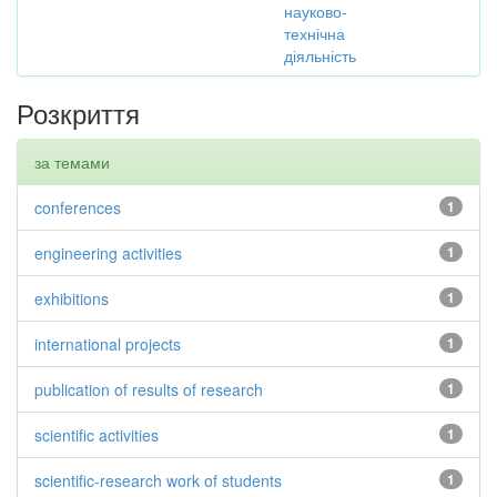
науково-
технічна
діяльність
Розкриття
за темами
conferences
1
engineering activities
1
exhibitions
1
international projects
1
publication of results of research
1
scientific activities
1
scientific-research work of students
1