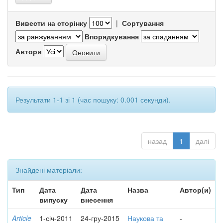
Вивести на сторінку
|
Сортування
Впорядкування
Автори
Результати 1-1 зі 1 (час пошуку: 0.001 секунди).
назад
1
далі
Знайдені матеріали:
Тип
Дата
Дата
Назва
Автор(и)
випуску
внесення
Article
1-січ-2011
24-гру-2015
Наукова та
-