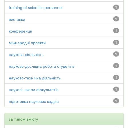
training of scientific personnel
1
виставки
1
конференції
1
міжнародні проекти
1
наукова діяльність
1
науково-дослідна робота студентів
1
науково-технічна діяльність
1
наукові школи факультетів
1
підготовка наукових кадрів
1
за типом вмісту