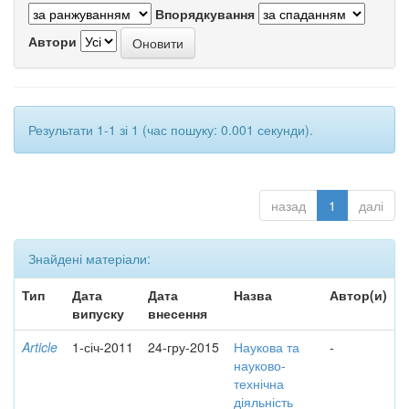
Впорядкування
Автори
Результати 1-1 зі 1 (час пошуку: 0.001 секунди).
назад
1
далі
Знайдені матеріали:
Тип
Дата
Дата
Назва
Автор(и)
випуску
внесення
Article
1-січ-2011
24-гру-2015
Наукова та
-
науково-
технічна
діяльність