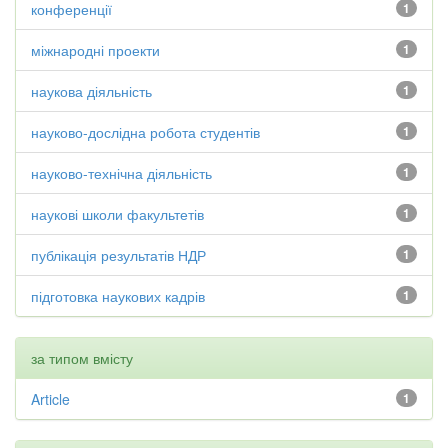
конференції
1
міжнародні проекти
1
наукова діяльність
1
науково-дослідна робота студентів
1
науково-технічна діяльність
1
наукові школи факультетів
1
публікація результатів НДР
1
підготовка наукових кадрів
1
за типом вмісту
Article
1