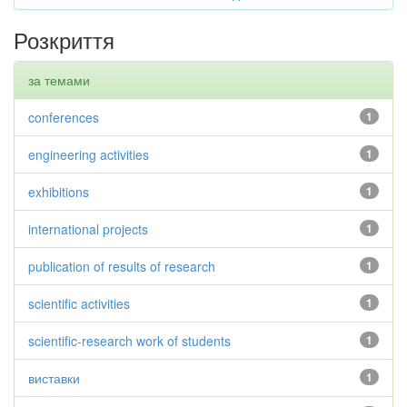
Розкриття
за темами
conferences
1
engineering activities
1
exhibitions
1
international projects
1
publication of results of research
1
scientific activities
1
scientific-research work of students
1
виставки
1