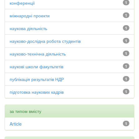
конференції
1
міжнародні проекти
1
наукова діяльність
1
науково-дослідна робота студентів
1
науково-технічна діяльність
1
наукові школи факультетів
1
публікація результатів НДР
1
підготовка наукових кадрів
1
за типом вмісту
Article
1