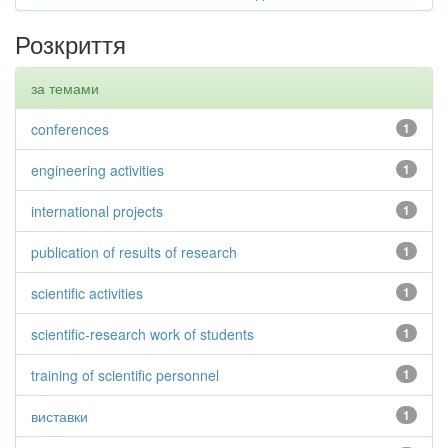
Розкриття
за темами
conferences
1
engineering activities
1
international projects
1
publication of results of research
1
scientific activities
1
scientific-research work of students
1
training of scientific personnel
1
виставки
1