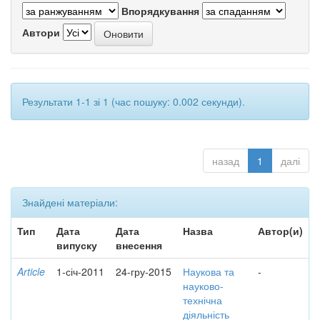
Впорядкування
Автори
Результати 1-1 зі 1 (час пошуку: 0.002 секунди).
назад
1
далі
Знайдені матеріали:
Тип
Дата
Дата
Назва
Автор(и)
випуску
внесення
Article
1-січ-2011
24-гру-2015
Наукова та
-
науково-
технічна
діяльність