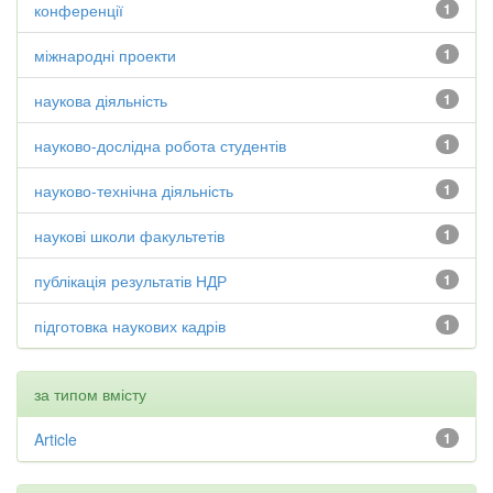
конференції
1
міжнародні проекти
1
наукова діяльність
1
науково-дослідна робота студентів
1
науково-технічна діяльність
1
наукові школи факультетів
1
публікація результатів НДР
1
підготовка наукових кадрів
1
за типом вмісту
Article
1