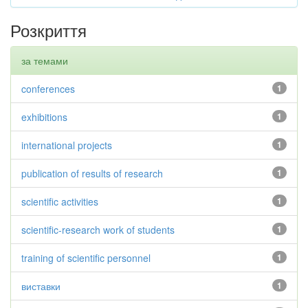
Розкриття
за темами
conferences
1
exhibitions
1
international projects
1
publication of results of research
1
scientific activities
1
scientific-research work of students
1
training of scientific personnel
1
виставки
1