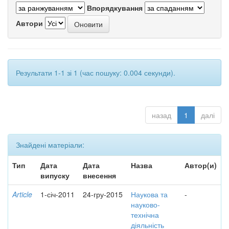
Впорядкування
Автори
Результати 1-1 зі 1 (час пошуку: 0.004 секунди).
назад
1
далі
Знайдені матеріали:
Тип
Дата
Дата
Назва
Автор(и)
випуску
внесення
Article
1-січ-2011
24-гру-2015
Наукова та
-
науково-
технічна
діяльність