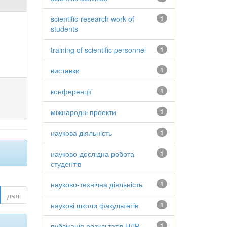
scientific-research work of
1
students
training of scientific personnel
1
виставки
1
конференції
1
міжнародні проекти
1
наукова діяльність
1
науково-дослідна робота
1
студентів
науково-технічна діяльність
1
далі
наукові школи факультетів
1
публікація результатів НДР
1