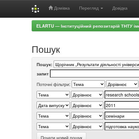
Домівка
Перегляд
Довідка
Skip
ELARTU — Інституційний репозитарій ТНТУ ім
navigation
Пошук
Пошук:
запит
Поточні фільтри:
Почати новий пошук