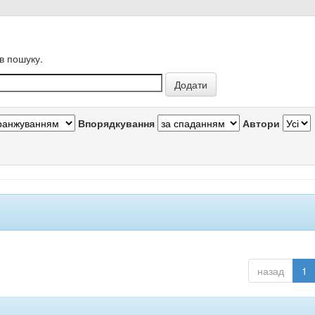
в пошуку.
Впорядкування
Автори
назад
1