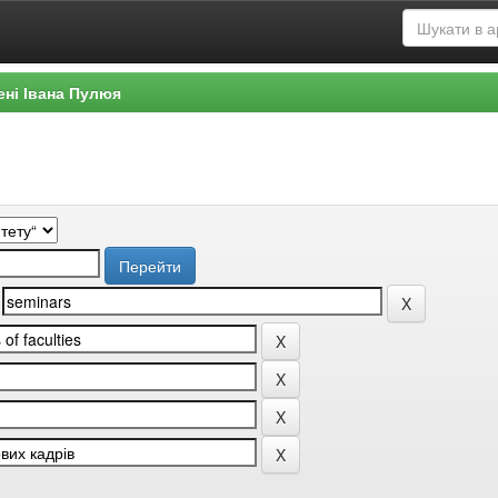
ені Івана Пулюя