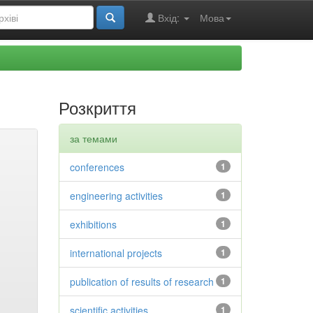
Вхід:
Мова
Розкриття
за темами
conferences
1
engineering activities
1
exhibitions
1
international projects
1
publication of results of research
1
scientific activities
1