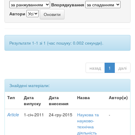
Впорядкування
Автори
Результати 1-1 зі 1 (час пошуку: 0.002 секунди).
назад
1
далі
Знайдені матеріали:
Тип
Дата
Дата
Назва
Автор(и)
випуску
внесення
Article
1-січ-2011
24-гру-2015
Наукова та
-
науково-
технічна
діяльність