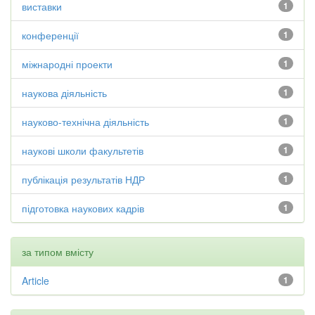
виставки
1
конференції
1
міжнародні проекти
1
наукова діяльність
1
науково-технічна діяльність
1
наукові школи факультетів
1
публікація результатів НДР
1
підготовка наукових кадрів
1
за типом вмісту
Article
1