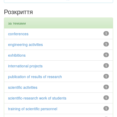
Розкриття
за темами
conferences
1
engineering activities
1
exhibitions
1
international projects
1
publication of results of research
1
scientific activities
1
scientific-research work of students
1
training of scientific personnel
1