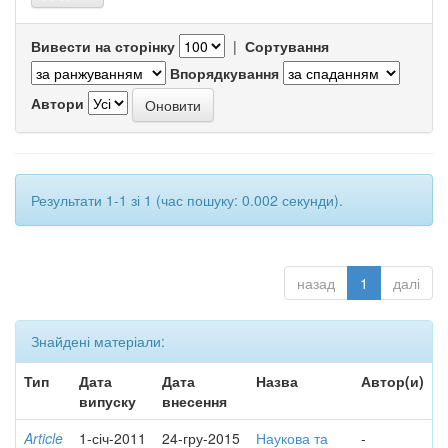
Вивести на сторінку
|
Сортування
Впорядкування
Автори
Результати 1-1 зі 1 (час пошуку: 0.002 секунди).
назад
1
далі
Знайдені матеріали:
Тип
Дата
Дата
Назва
Автор(и)
випуску
внесення
Article
1-січ-2011
24-гру-2015
Наукова та
-