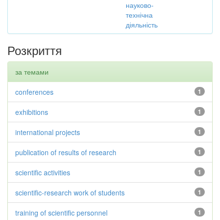
науково-
технічна
діяльність
Розкриття
за темами
conferences
1
exhibitions
1
international projects
1
publication of results of research
1
scientific activities
1
scientific-research work of students
1
training of scientific personnel
1