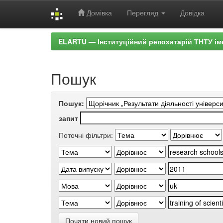
Домівка
Перегляд
Довідка
Skip
ELARTU — Інституційний репозитарій ТНТУ ім
navigation
Пошук
Пошук:
запит
Поточні фільтри:
Почати новий пошук