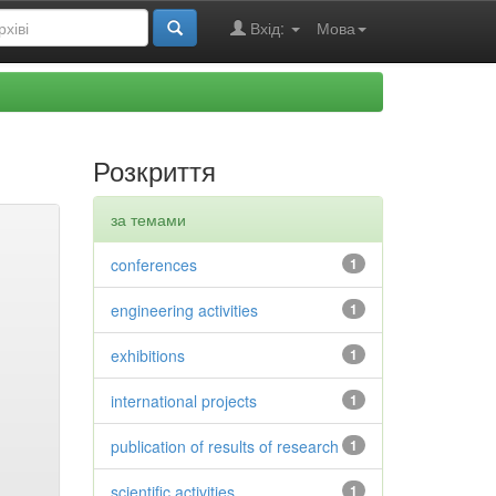
Вхід:
Мова
Розкриття
за темами
conferences
1
engineering activities
1
exhibitions
1
international projects
1
publication of results of research
1
scientific activities
1