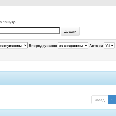
в пошуку.
Впорядкування
Автори
назад
1