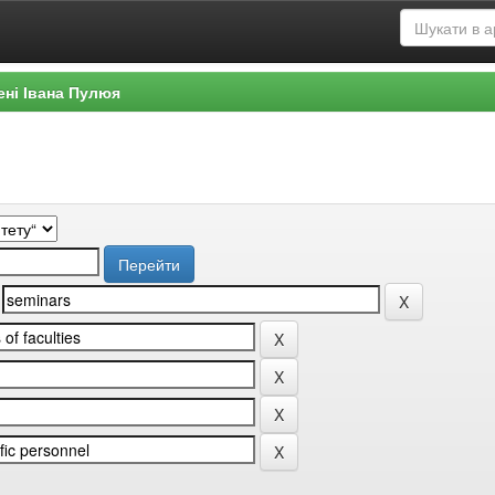
ені Івана Пулюя