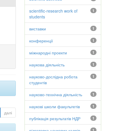
scientific-research work of
1
students
виставки
1
конференції
1
міжнародні проекти
1
наукова діяльність
1
науково-дослідна робота
1
студентів
науково-технічна діяльність
1
наукові школи факультетів
1
далі
публікація результатів НДР
1
підготовка наукових кадрів
1