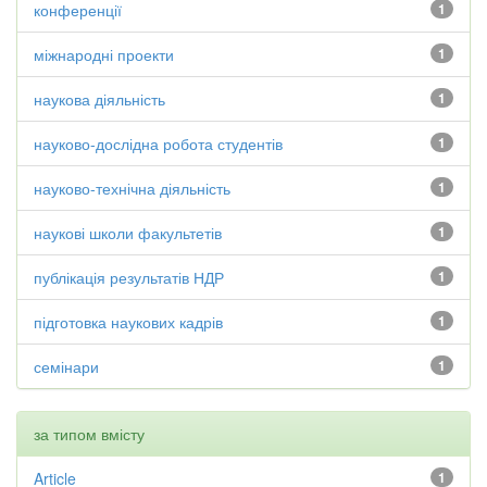
конференції
1
міжнародні проекти
1
наукова діяльність
1
науково-дослідна робота студентів
1
науково-технічна діяльність
1
наукові школи факультетів
1
публікація результатів НДР
1
підготовка наукових кадрів
1
семінари
1
за типом вмісту
Article
1