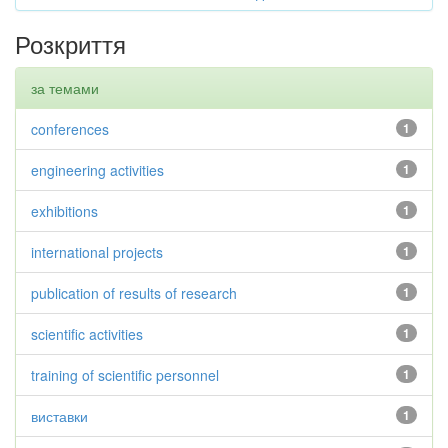
Розкриття
за темами
conferences
1
engineering activities
1
exhibitions
1
international projects
1
publication of results of research
1
scientific activities
1
training of scientific personnel
1
виставки
1