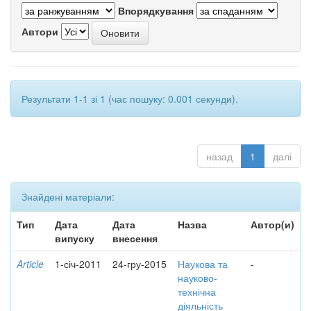
Впорядкування
Автори
Результати 1-1 зі 1 (час пошуку: 0.001 секунди).
назад
1
далі
Знайдені матеріали:
Тип
Дата
Дата
Назва
Автор(и)
випуску
внесення
Article
1-січ-2011
24-гру-2015
Наукова та
-
науково-
технічна
діяльність